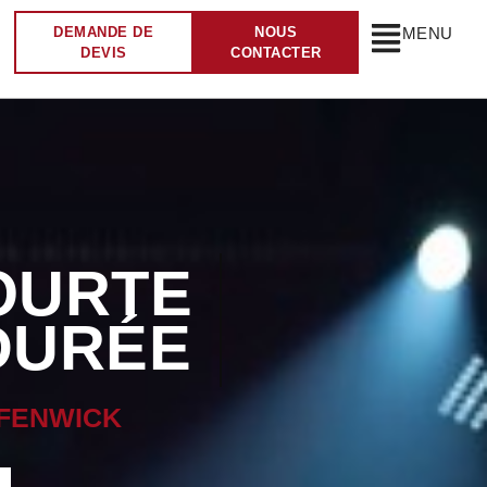
DEMANDE DE
NOUS
MENU
DEVIS
CONTACTER
NNAIRE
ENWICK
FENWICK