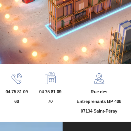
04 75 81 09
04 75 81 09
Rue des
60
70
Entreprenants BP 408
07134 Saint-Péray