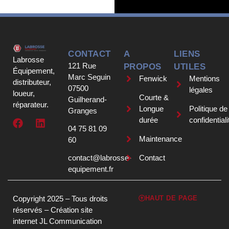
CONTACT
A
LIENS
Labrosse
121 Rue
PROPOS
UTILES
Équipement,
Marc Seguin
Fenwick
Mentions
distributeur,
07500
légales
loueur,
Courte &
Guilherand-
réparateur.
Longue
Politique de
Granges
durée
confidentiali
04 75 81 09
Maintenance
60
contact@labrosse-
Contact
equipement.fr
Copyright 2025 – Tous droits
HAUT DE PAGE
réservés –
Création site
internet JL Communication