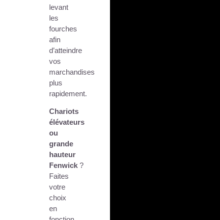
levant
les
fourches
afin
d’atteindre
vos
marchandises
plus
rapidement.
Chariots
élévateurs
ou
grande
hauteur
Fenwick
?
Faites
votre
choix
en
fonction