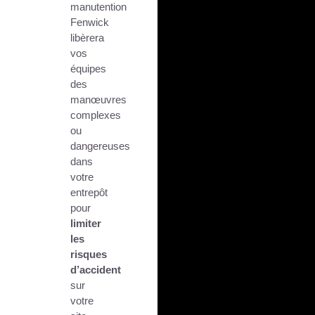
manutention
Fenwick
libèrera
vos
équipes
des
manœuvres
complexes
ou
dangereuses
dans
votre
entrepôt
pour
limiter
les
risques
d’accident
sur
votre