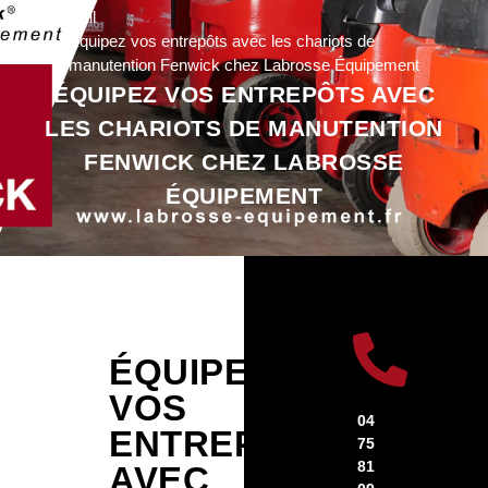
Accueil
Équipez vos entrepôts avec les chariots de
manutention Fenwick chez Labrosse Équipement
ÉQUIPEZ VOS ENTREPÔTS AVEC
LES CHARIOTS DE MANUTENTION
FENWICK CHEZ LABROSSE
ÉQUIPEMENT
ÉQUIPEZ
VOS
04
ENTREPÔTS
75
81
AVEC