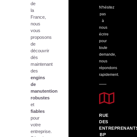
de
N'hésitez
la
pas
France,
à
nous
nous
vous
écrire
proposons
pour
de
toute
découvrir
demande,
dès
nous
maintenant
répondons
des
rapidement.
engins
de
manutention
robustes
et
fiables
RUE
pour
DES
votre
ENTREPRENANT
entreprise.
BP