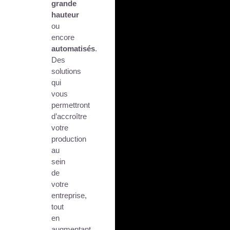
grande
hauteur
ou
encore
automatisés
.
Des
solutions
qui
vous
permettront
d’accroître
votre
production
au
sein
de
votre
entreprise,
tout
en
augmentant