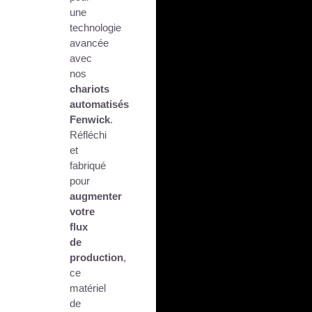
une
technologie
avancée
avec
nos
chariots
automatisés
Fenwick
.
Réfléchi
et
fabriqué
pour
augmenter
votre
flux
de
production
,
ce
matériel
de