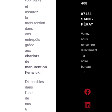
Sécurisez
408
et
-
assurez
07134
la
SAINT-
manutention
PÉRAY
dans
vos
Venez
entrepôts
nous
grâce
rencontrer
aux
directement
chariots
à
de
notre
manutention
bureau
Fenwick.
!
Disponibles
dans
l’une
de
nos
6