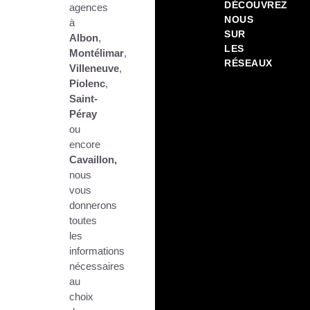
DÉCOUVREZ
agences
NOUS
à
SUR
Albon
,
LES
Montélimar
,
RÉSEAUX
Villeneuve
,
Piolenc
,
Saint-
Péray
ou
encore
Cavaillon,
nous
vous
donnerons
toutes
les
informations
nécessaires
au
choix