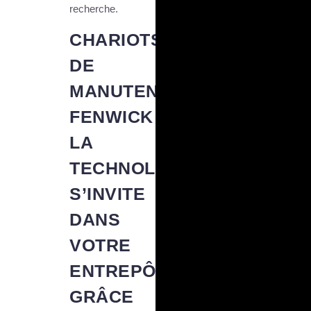
recherche.
CHARIOTS
DE
MANUTENTION
FENWICK :
LA
TECHNOLOGIE
S’INVITE
DANS
VOTRE
ENTREPÔT
GRÂCE