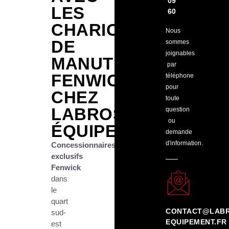
09
LES
60
CHARIOTS
Nous
DE
sommes
joignables
MANUTENTION
par
FENWICK
téléphone
pour
CHEZ
toute
LABROSSE
question
ou
ÉQUIPEMENT
demande
d'information.
Concessionnaires
exclusifs
Fenwick
dans
le
quart
CONTACT@LABR
sud-
EQUIPEMENT.FR
est