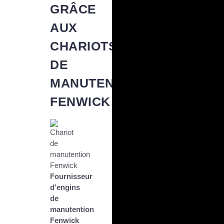
GRÂCE
AUX
CHARIOTS
DE
MANUTENTION
FENWICK
Fournisseur
d’engins
de
manutention
Fenwick