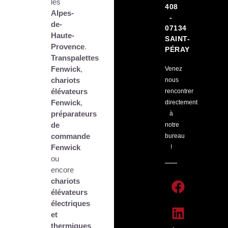
les
408
Alpes-
-
de-
07134
Haute-
SAINT-
Provence
.
PÉRAY
Transpalettes
Fenwick
,
Venez
chariots
nous
élévateurs
rencontrer
Fenwick
,
directement
préparateurs
à
de
notre
commande
bureau
Fenwick
!
ou
encore
chariots
élévateurs
électriques
et
thermiques