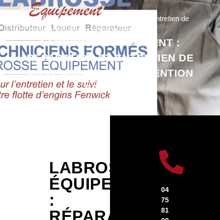
Accueil
Labrosse Équipement : Réparation et entretien de
vos engins de manutention Fenwick
LABROSSE ÉQUIPEMENT :
RÉPARATION ET ENTRETIEN DE
VOS ENGINS DE MANUTENTION
FENWICK
LABROSSE
ÉQUIPEMENT
04
:
75
81
RÉPARATION