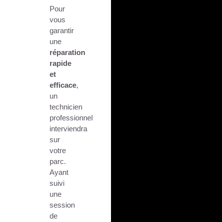
Pour
vous
garantir
une
réparation
rapide
et
efficace
,
un
technicien
professionnel
interviendra
sur
votre
parc.
Ayant
suivi
une
session
de