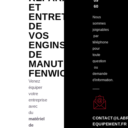
09
ET
60
ENTRETIEN
Nous
DE
sommes
joignables
VOS
par
ENGINS
téléphone
pour
DE
toute
MANUTENTION
question
ou
FENWICK
demande
d'information.
Venez
équiper
votre
entreprise
avec
du
CONTACT@LABR
matériel
EQUIPEMENT.FR
de