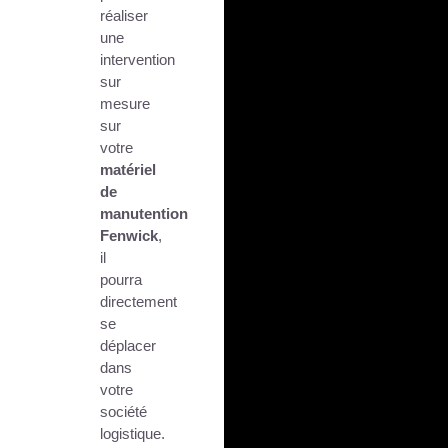
réaliser
une
intervention
sur
mesure
sur
votre
matériel
de
manutention
Fenwick
,
il
pourra
directement
se
déplacer
dans
votre
société
logistique.