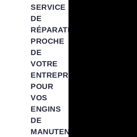
SERVICE
DE
RÉPARATION
PROCHE
DE
VOTRE
ENTREPRISE
POUR
VOS
ENGINS
DE
MANUTENTION