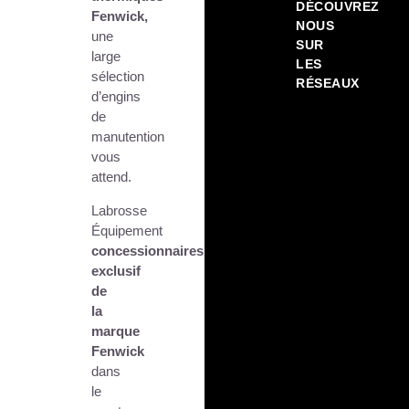
DÉCOUVREZ
Fenwick,
NOUS
une
SUR
large
LES
sélection
RÉSEAUX
d’engins
de
manutention
vous
attend.
Labrosse
Équipement
concessionnaires
exclusif
de
la
marque
Fenwick
dans
le