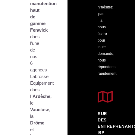
manutention
N'hésitez
haut
pas
de
à
gamme
nous
Fenwick
écrire
dans
pour
l’une
toute
de
demande,
nos
nous
6
répondons
agences
rapidement.
Labrosse
Équipement
dans
l’Ardèche,
le
Vaucluse,
RUE
la
DES
Drôme
ENTREPRENANT
et
BP