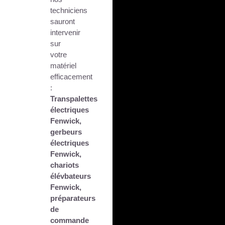
techniciens
sauront
intervenir
sur
votre
matériel
efficacement
:
Transpalettes
électriques
Fenwick,
gerbeurs
électriques
Fenwick,
chariots
élévbateurs
Fenwick,
préparateurs
de
commande