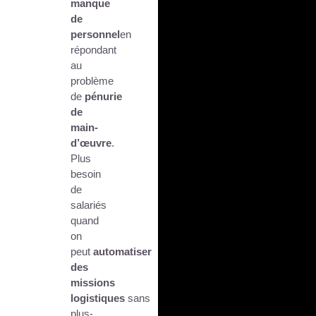
manque
de
personnel
en
répondant
au
problème
de
pénurie
de
main-
d’œuvre
.
Plus
besoin
de
salariés
quand
on
peut
automatiser
des
missions
logistiques
sans
plus-