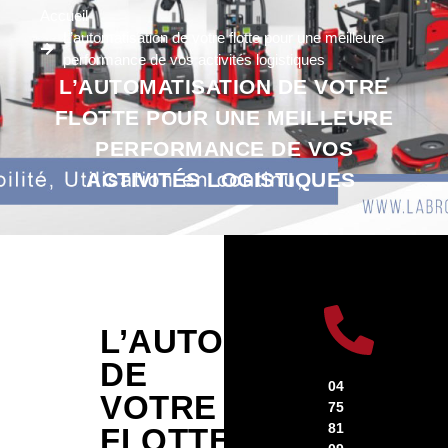
Accueil
L’automatisation de votre flotte pour une meilleure
performance de vos activités logistiques
L’AUTOMATISATION DE VOTRE
FLOTTE POUR UNE MEILLEURE
PERFORMANCE DE VOS
ACTIVITÉS LOGISTIQUES
L’AUTOMATISATION
DE
04
VOTRE
75
81
FLOTTE