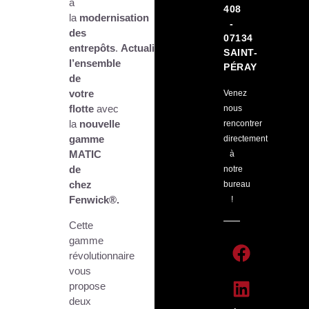
à
408
la
modernisation
-
des
07134
entrepôts
.
Actualisez
SAINT-
l’ensemble
PÉRAY
de
votre
Venez
flotte
avec
nous
la
nouvelle
rencontrer
gamme
directement
MATIC
à
de
notre
chez
bureau
Fenwick®.
!
Cette
gamme
révolutionnaire
vous
propose
deux