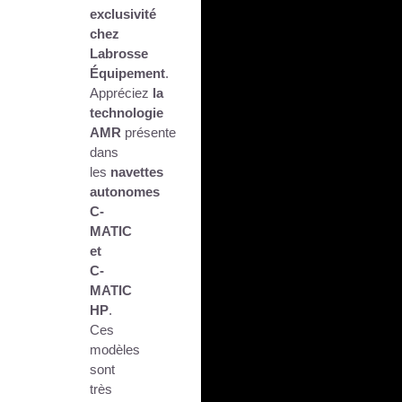
exclusivité
chez
Labrosse
Équipement
.
Appréciez
la
technologie
AMR
présente
dans
les
navettes
autonomes
C-
MATIC
et
C-
MATIC
HP
.
Ces
modèles
sont
très