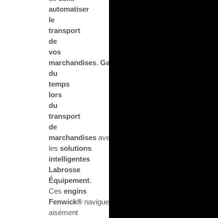
automatiser
le
transport
de
vos
marchandises
.
Gagnez
du
temps
lors
du
transport
de
marchandises
avec
les
solutions
intelligentes
Labrosse
Équipement
.
Ces
engins
Fenwick®
naviguent
aisément