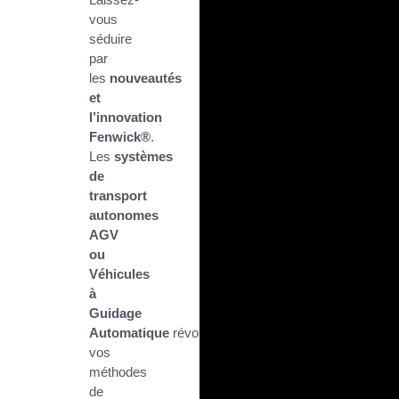
vous
séduire
par
les
nouveautés
et
l’innovation
Fenwick®
.
Les
systèmes
de
transport
autonomes
AGV
ou
Véhicules
à
Guidage
Automatique
révolutionnent
vos
méthodes
de