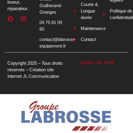
loueur,
Courte &
Guilherand-
réparateur.
Longue
Politique de
Granges
durée
confidentiali
04 75 81 09
Maintenance
60
contact@labrosse-
Contact
equipement.fr
Copyright 2025 – Tous droits
HAUT DE PAGE
réservés –
Création site
internet JL Communication