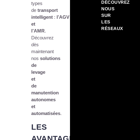
DÉCOUVREZ
types
NOUS
de
transport
SUR
intelligent
:
l’AGV
LES
et
RÉSEAUX
l’AMR
.
Découvrez
dès
maintenant
nos
solutions
de
levage
et
de
manutention
autonomes
et
automatisées
.
LES
AVANTAGES