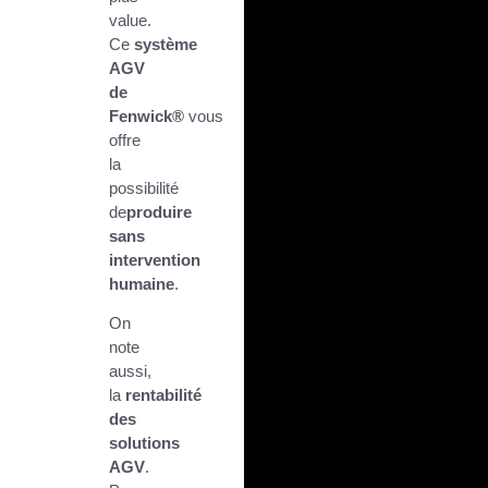
value.
Ce
système
AGV
de
Fenwick®
vous
offre
la
possibilité
de
produire
sans
intervention
humaine
.
On
note
aussi,
la
rentabilité
des
solutions
AGV
.