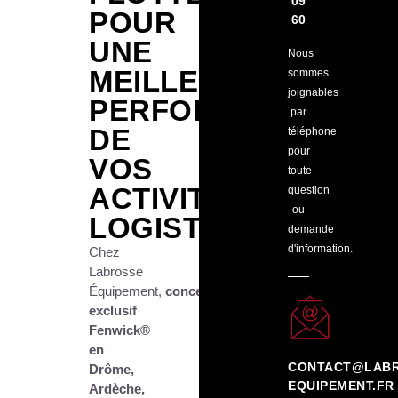
09
POUR
60
UNE
Nous
MEILLEURE
sommes
joignables
PERFORMANCE
par
DE
téléphone
pour
VOS
toute
ACTIVITÉS
question
ou
LOGISTIQUES
demande
d'information.
Chez
Labrosse
Équipement,
concessionnaire
exclusif
Fenwick®
en
CONTACT@LABR
Drôme,
EQUIPEMENT.FR
Ardèche,