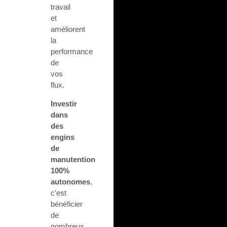
travail
et
améliorent
la
performance
de
vos
flux.
Investir
dans
des
engins
de
manutention
100%
autonomes
,
c’est
bénéficier
de
nombreux