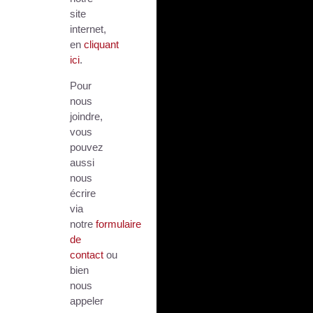
site
internet,
en
cliquant
ici
.
Pour
nous
joindre,
vous
pouvez
aussi
nous
écrire
via
notre
formulaire
de
contact
ou
bien
nous
appeler