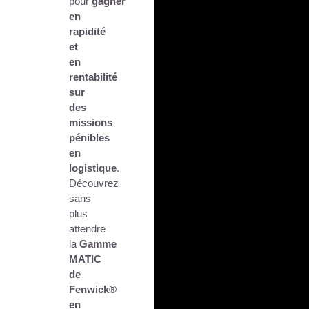
pour
gagner
en
rapidité
et
en
rentabilité
sur
des
missions
pénibles
en
logistique
.
Découvrez
sans
plus
attendre
la
Gamme
MATIC
de
Fenwick®
en