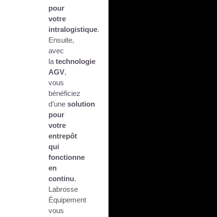
pour
votre
intralogistique
.
Ensuite,
avec
la
technologie
AGV
,
vous
bénéficiez
d’une
solution
pour
votre
entrepôt
qui
fonctionne
en
continu
.
Labrosse
Équipement
vous