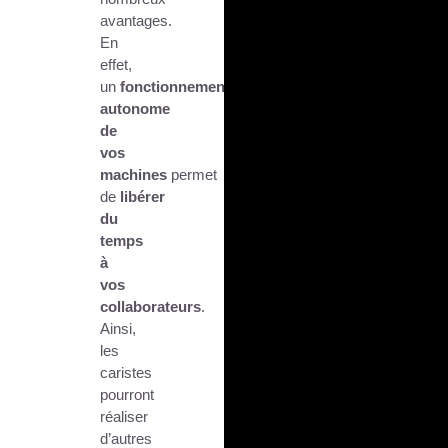
avantages.
En
effet,
un
fonctionnement
autonome
de
vos
machines
permet
de
libérer
du
temps
à
vos
collaborateurs
.
Ainsi,
les
caristes
pourront
réaliser
d’autres