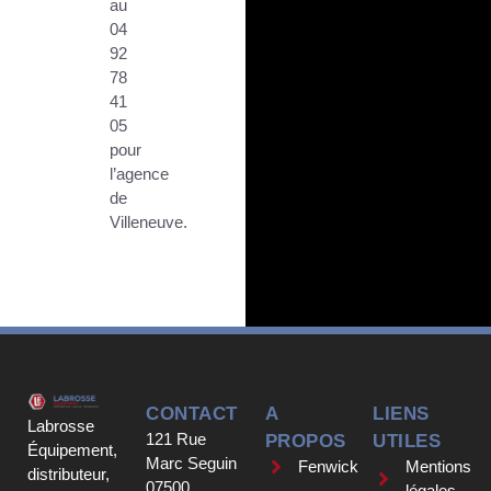
au
04
92
78
41
05
pour
l’agence
de
Villeneuve.
CONTACT
A
LIENS
Labrosse
121 Rue
PROPOS
UTILES
Équipement,
Marc Seguin
Fenwick
Mentions
distributeur,
07500
légales