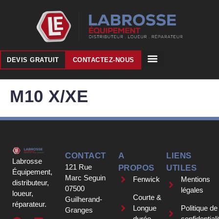
DEVIS GRATUIT
CONTACTEZ-NOUS
M10 X/XE
CONTACT
A
LIENS
Labrosse
121 Rue
PROPOS
UTILES
Équipement,
Marc Seguin
Fenwick
Mentions
distributeur,
07500
légales
loueur,
Courte &
Guilherand-
réparateur.
Longue
Politique de
Granges
durée
confidentiali