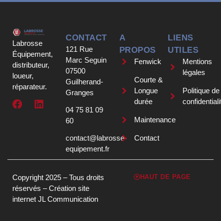
CONTACT
A
LIENS
Labrosse
121 Rue
PROPOS
UTILES
Équipement,
Marc Seguin
Fenwick
Mentions
distributeur,
07500
légales
loueur,
Courte &
Guilherand-
réparateur.
Longue
Politique de
Granges
durée
confidentiali
04 75 81 09
Maintenance
60
contact@labrosse-
Contact
equipement.fr
Copyright 2025 – Tous droits
HAUT DE PAGE
réservés –
Création site
internet JL Communication