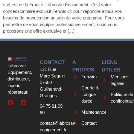
sud-est de la France. Labrosse Équipement, c’est votre
concessionnaire exclusif Fenwick® pour répondre à tous vos
besoins de manutention au sein de votre entreprise. Pour vous
permettre de vous équiper professionnellement, nous vous
proposons une offre exclusive et […]
CONTACT
A
LIENS
Labrosse
121 Rue
PROPOS
UTILES
Équipement,
Marc Seguin
Fenwick
Mentions
distributeur,
07500
légales
loueur,
Courte &
Guilherand-
réparateur.
Longue
Politique de
Granges
durée
confidentiali
04 75 81 09
Maintenance
60
contact@labrosse-
Contact
equipement.fr