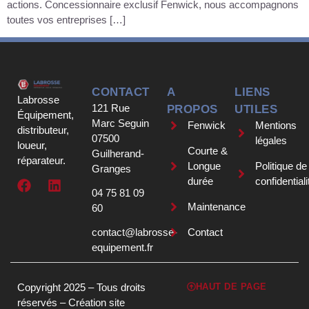
actions. Concessionnaire exclusif Fenwick, nous accompagnons
toutes vos entreprises […]
CONTACT
A
LIENS
Labrosse
121 Rue
PROPOS
UTILES
Équipement,
Marc Seguin
Fenwick
Mentions
distributeur,
07500
légales
loueur,
Courte &
Guilherand-
réparateur.
Longue
Politique de
Granges
durée
confidentiali
04 75 81 09
Maintenance
60
contact@labrosse-
Contact
equipement.fr
Copyright 2025 – Tous droits
HAUT DE PAGE
réservés –
Création site