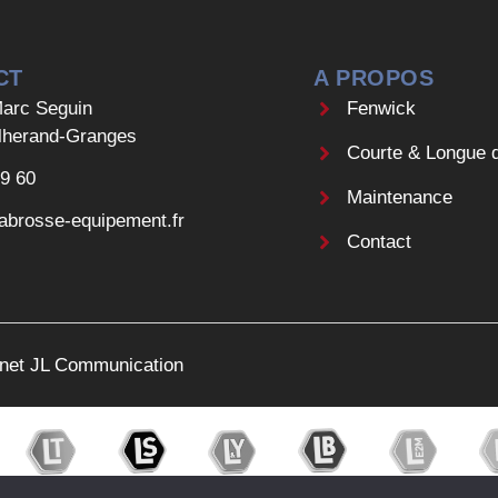
CT
A PROPOS
arc Seguin
Fenwick
lherand-Granges
Courte & Longue 
09 60
Maintenance
abrosse-equipement.fr
Contact
ernet JL Communication