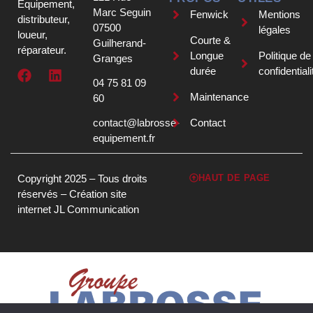
Équipement,
Marc Seguin
Fenwick
Mentions
distributeur,
07500
légales
loueur,
Courte &
Guilherand-
réparateur.
Longue
Politique de
Granges
durée
confidentiali
04 75 81 09
Maintenance
60
contact@labrosse-
Contact
equipement.fr
Copyright 2025 – Tous droits
HAUT DE PAGE
réservés –
Création site
internet JL Communication