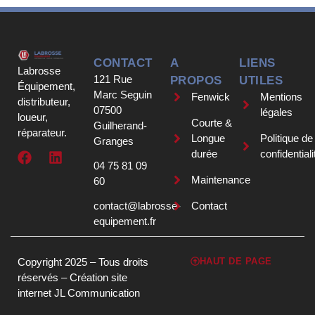
CONTACT
A
LIENS
Labrosse
121 Rue
PROPOS
UTILES
Équipement,
Marc Seguin
Fenwick
Mentions
distributeur,
07500
légales
loueur,
Courte &
Guilherand-
réparateur.
Longue
Politique de
Granges
durée
confidentiali
04 75 81 09
Maintenance
60
contact@labrosse-
Contact
equipement.fr
Copyright 2025 – Tous droits
HAUT DE PAGE
réservés –
Création site
internet JL Communication