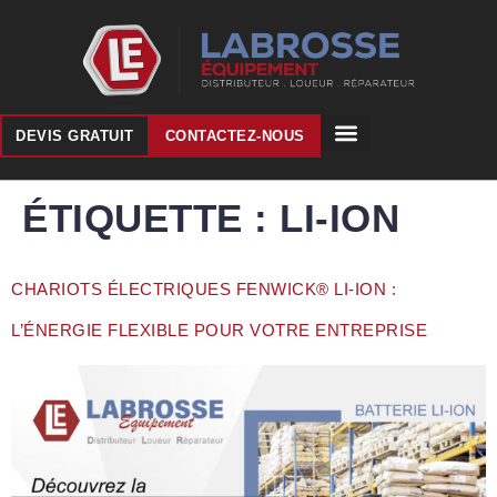
DEVIS GRATUIT
CONTACTEZ-NOUS
ÉTIQUETTE :
LI-ION
CHARIOTS ÉLECTRIQUES FENWICK® LI-ION :
L’ÉNERGIE FLEXIBLE POUR VOTRE ENTREPRISE