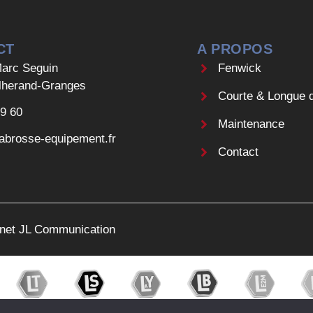
CT
A PROPOS
arc Seguin
Fenwick
lherand-Granges
Courte & Longue 
09 60
Maintenance
abrosse-equipement.fr
Contact
ernet JL Communication