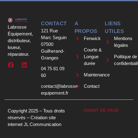
CONTACT
A
LIENS
Labrosse
121 Rue
PROPOS
UTILES
Équipement,
Marc Seguin
Fenwick
Mentions
distributeur,
07500
légales
loueur,
Courte &
Guilherand-
réparateur.
Longue
Politique de
Granges
durée
confidentiali
04 75 81 09
Maintenance
60
contact@labrosse-
Contact
equipement.fr
Copyright 2025 – Tous droits
HAUT DE PAGE
réservés –
Création site
internet JL Communication