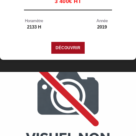
3 400€ HT
Horamètre
Année
2133 H
2019
DÉCOUVRIR