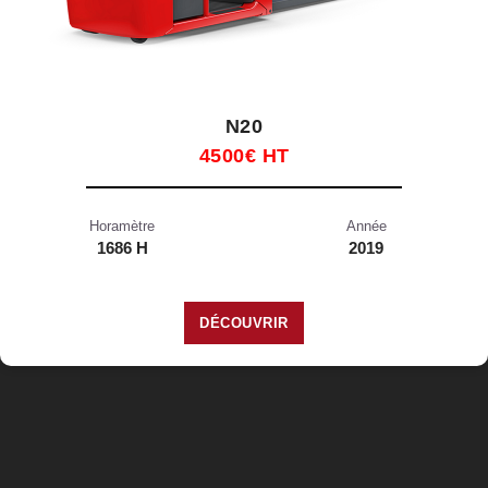
N20
4500€ HT
Horamètre
Année
1686 H
2019
DÉCOUVRIR