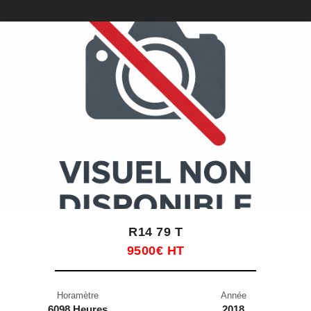
R14 79 T
9500€ HT
Horamètre
Année
6098 Heures
2018