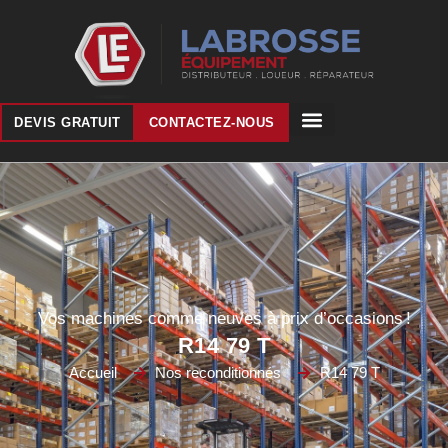
DEVIS GRATUIT
CONTACTEZ-NOUS
Vos machines comme neuves à prix d’occasions !
R14 79 T
Accueil
Nos reconditionnés
R14 79 T