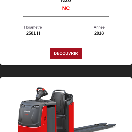
N20
NC
Horamètre
Année
2501 H
2018
DÉCOUVRIR