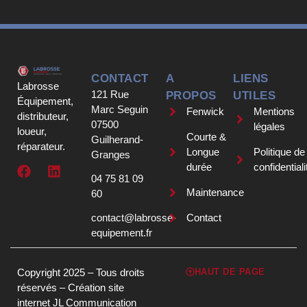
CONTACT
A
LIENS
Labrosse
121 Rue
PROPOS
UTILES
Équipement,
Marc Seguin
Fenwick
Mentions
distributeur,
07500
légales
loueur,
Courte &
Guilherand-
réparateur.
Longue
Politique de
Granges
durée
confidentiali
04 75 81 09
Maintenance
60
contact@labrosse-
Contact
equipement.fr
Copyright 2025 – Tous droits
HAUT DE PAGE
réservés –
Création site
internet JL Communication