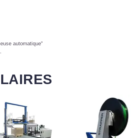
lmeuse automatique”
.
ILAIRES