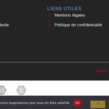
LIENS UTILES
Mentions légales
durée
Politique de confidentialité
HAUT
e, nous supposerons que vous en êtes satisfait.
OK